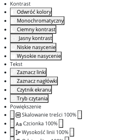
Kontrast
Odwróć kolory
Monochromatyczny
Ciemny kontrast
Jasny kontrast
Niskie nasycenie
Wysokie nasycenie
Tekst
Zaznacz linki
Zaznacz nagłówki
Czytnik ekranu
Tryb czytania
Powiększenie
Skalowanie treści
100
%
Czcionka
100
%
Aa
Wysokość linii
100
%