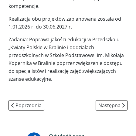
kompetencje.
Realizacja obu projektów zaplanowana została od
1.01.2026 r. do 30.06.2027 r.
Zadania: Poprawa jakości edukacji w Przedszkolu
„Kwiaty Polskie w Bralinie i oddziałach
przedszkolnych w Szkole Podstawowej im. Mikołaja
Kopernika w Bralinie poprzez zwiększenie dostępu
do specjalistów i realizację zajęć zwiększających
szanse edukacyjne.
Poprzednia strona: "Czytanie na polanie"
Następna strona
Poprzednia
Następna