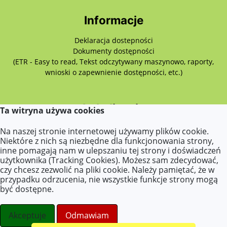
Informacje
Deklaracja dostepności
Dokumenty dostępności
(ETR - Easy to read, Tekst odczytywany maszynowo, raporty,
wnioski o zapewnienie dostępności, etc.)
Lokalizacja
Ta witryna używa cookies
Wiosenna 4,
Na naszej stronie internetowej używamy plików cookie.
63-640 Bralin
Niektóre z nich są niezbędne dla funkcjonowania strony,
inne pomagają nam w ulepszaniu tej strony i doświadczeń
użytkownika (Tracking Cookies). Możesz sam zdecydować,
czy chcesz zezwolić na pliki cookie. Należy pamiętać, że w
Kontakt
przypadku odrzucenia, nie wszystkie funkcje strony mogą
być dostępne.
Tel. 62 332 20 26
E-mail:
sekretariat@przedszkolebralin.pl
Akceptuje
Odmawiam